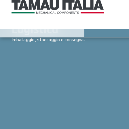
Logistica
Servizi aggiuntivi
CODESIGN
Imballaggio, stoccaggio e consegna.